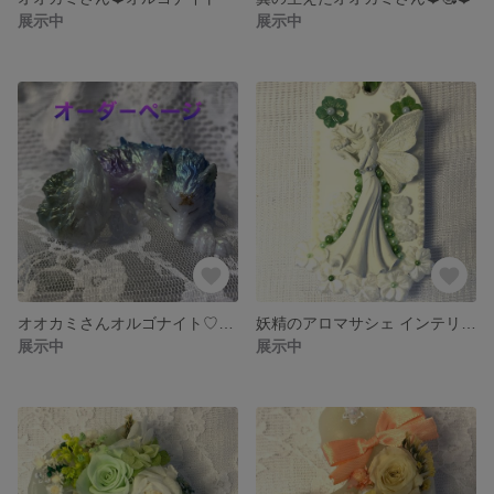
展示中
展示中
オオカミさんオルゴナイト♡❤️❤️❤️オ－ダ－ページ
妖精のアロマサシェ インテリア❤️‼️
展示中
展示中