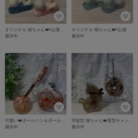
オリジナル 猫ちゃん❤️‼️お箸置き2個セット❤️‼️
オリジナル 猫ちゃん❤️‼️お箸置き2個セット❤️‼️
展示中
展示中
可愛い❤️ボールペン＆ボールペン立て＆ハ－バリウムの3点セット❤️
市販型 猫ちゃん❤️置型キャンドル＆アロマサシェセット 金箔入り❤️‼️
展示中
展示中