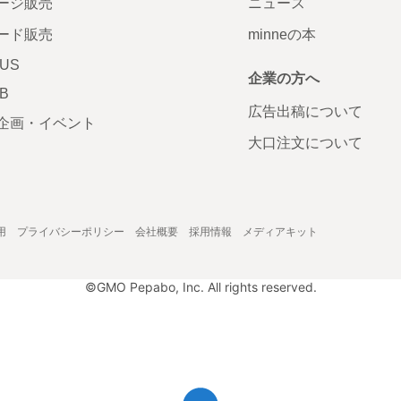
ージ販売
ニュース
ード販売
minneの本
LUS
企業の方へ
AB
広告出稿について
企画・イベント
大口注文について
用
プライバシーポリシー
会社概要
採用情報
メディアキット
©GMO Pepabo, Inc. All rights reserved.