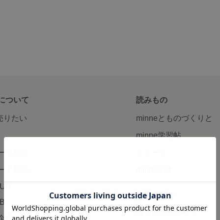
について
読みもの
で売りたい
minneとものづくりと
minne学習帖
ージ販売
ニュース
ード販売
minneの本
LUS
企業の方へ
AB
広告出稿について
企画・イベント