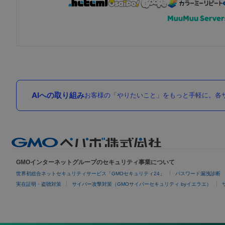
AIへの取り組み
お客様の「やりたいこと」をもっと手軽に。各サ
GMOインターネットグループのセキュリティ事業について
世界初総合ネットセキュリティサービス「GMOセキュリティ24」
パスワード漏洩診断
実在証明・盗聴対策
サイバー攻撃対策（GMOサイバーセキュリティ byイエラエ）