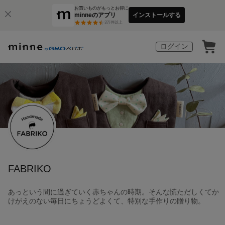
お買いものがもっとお得に
minneのアプリ
インストールする
3
万件以上
ログイン
FABRIKO
あっという間に過ぎていく赤ちゃんの時期。そんな慌ただしくてか
けがえのない毎日にちょうどよくて、特別な手作りの贈り物。