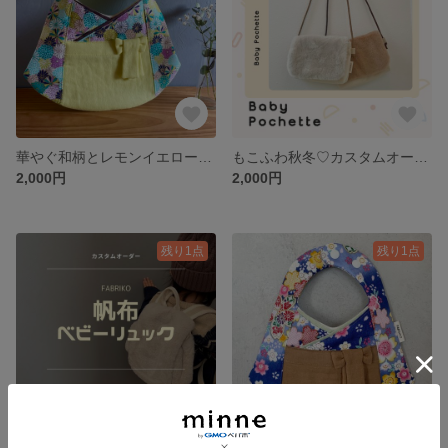
華やぐ和柄とレモンイエローの女の子袴スタイ
もこふわ秋冬♡カスタムオーダー♡頒布ベビーリュック
2,000円
2,000円
残り1点
残り1点