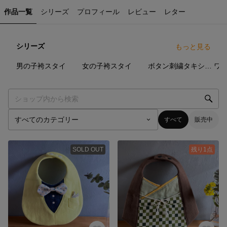
作品一覧
シリーズ
プロフィール
レビュー
レター
シリーズ
もっと見る
10
点
4
点
9
点
男の子袴スタイ
女の子袴スタイ
ボタン刺繍タキシードスタイ
ワ
すべて
販売中
SOLD OUT
残り1点