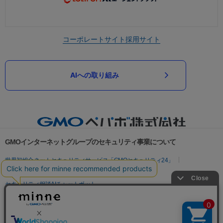
コーポレートサイト
採用サイト
AIへの取り組み
GMOインターネットグループのセキュリティ事業について
世界初総合ネットセキュリティサービス「GMOセキュリティ24」
パスワード漏洩診断
Webサイトリスク診断
セキュリティ相談AIチャットボット
実在証明・盗聴対策
サイバー攻撃対策（GMOサイバーセキュリティ byイエラエ）
サイバー攻撃対策（GMO Flatt Security）
なりすまし対策