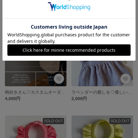
もこふわ秋冬♡カスタムオーダー♡ナチュラル頒布のベビーリュック
ブルーの和柄が可愛い♡女の子袴スタイ
4,000円
2,000円
残り1点
残り1点
柄好きさん♡カスタムオーダー♡ナチュラル頒布のベビーリュック
ラベンダーの癒しを♡優しいパープルのフリルワンピーススタイ
4,000円
2,000円
SOLD OUT
SOLD OUT