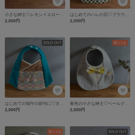
小さな紳士♡レモンイエローとデニムカラーが元気なタキシードスタイ 水色ドットの蝶ネクタイ
はじめてのハレの日♡ブラウンの羽織とグリーンの市松模様の男の子袴スタイ
2,000円
2,000円
SOLD OUT
残り1点
はじめての端午の節句に♡ターコイズブルーの羽織と和柄の男の子袴スタイ
春色の小さな紳士♡ペールグレーとイエローのチェック柄が爽やかなタキシードスタイ
2,000円
2,000円
残り1点
SOLD OUT