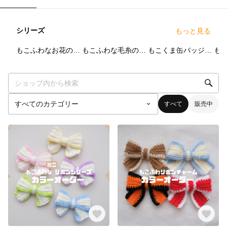
シリーズ
もっと見る
1
点
1
点
1
点
もこふわなお花のトレカケース
もこふわな毛糸のロゼット
もこくま缶バッジケース
すべて
販売中