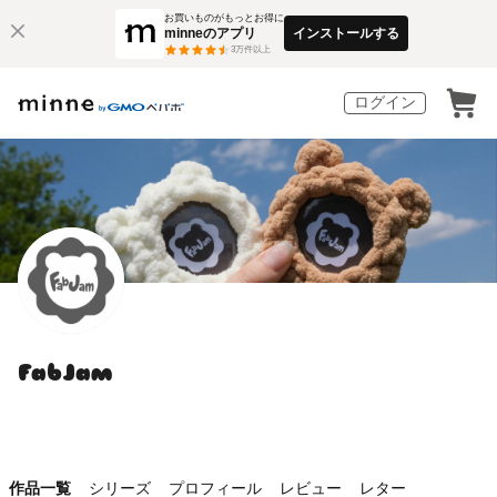
お買いものがもっとお得に
minneのアプリ
インストールする
3
万件以上
ログイン
FabJam
作品一覧
シリーズ
プロフィール
レビュー
レター