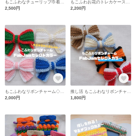
もこふわなチューリップ巾着【※カラーオーダーページ】
もこふわお花のトレカケース【カラーオーダー可／全20色】
2,500円
2,200円
もこふわなリボンチャーム◇キラキラカスタム【※FabJamセレクトカラー】
推し活 もこふわなリボンチャーム【※FabJamセレクトカラー】
2,000円
1,800円