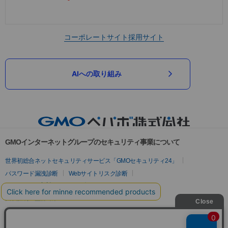
コーポレートサイト
採用サイト
AIへの取り組み
GMOインターネットグループのセキュリティ事業について
世界初総合ネットセキュリティサービス「GMOセキュリティ24」
パスワード漏洩診断
Webサイトリスク診断
セキュリティ相談AIチャットボット
実在証明・盗聴対策
サイバー攻撃対策（GMOサイバーセキュリティ byイエラエ）
サイバー攻撃対策（GMO Flatt Security）
なりすまし対策