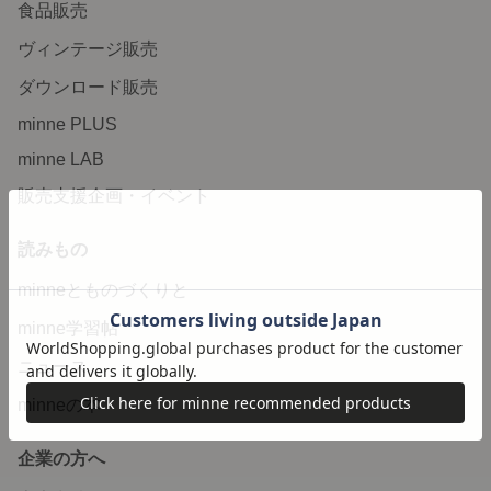
食品販売
ヴィンテージ販売
ダウンロード販売
minne PLUS
minne LAB
販売支援企画・イベント
読みもの
minneとものづくりと
minne学習帖
ニュース
minneの本
企業の方へ