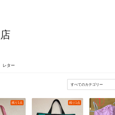
の店
レター
残り1点
残り1点