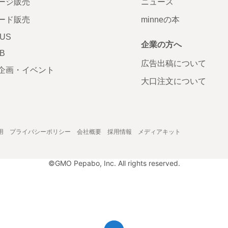
ージ販売
ニュース
ード販売
minneの本
LUS
企業の方へ
AB
広告出稿について
企画・イベント
大口注文について
用
プライバシーポリシー
会社概要
採用情報
メディアキット
©GMO Pepabo, Inc. All rights reserved.