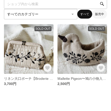
すべて
販売中
SOLD OUT
SOLD OUT
リネン大口ポーチ【Broderie noire】
Mallette Pigeon〜鳩の小物入れ〜 【Broderie noire】
3,700円
2,500円