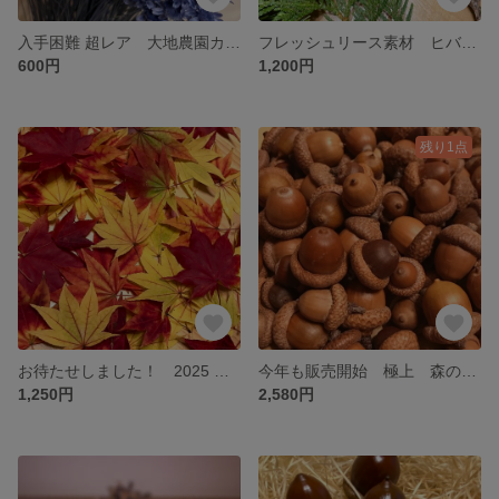
入手困難 超レア 大地農園カタログ掲載外新商品 スターフラワーブロッサム お色はコバルトブルー
フレッシュリース素材 ヒバ モミの木 コニファー 長い松ぼっくりミックス 針葉樹約2メートル分
600円
1,200円
残り1点
お待たせしました！ 2025 今年も販売開始 北海道産 極上 錦のもみじカエデ ５０枚プラスα 紅葉の押し花 押し葉。
今年も販売開始 極上 森のどんぐり 北海道産レッドオーク ナチュラルな帽子付き 大量５０個＋ 送料無料
1,250円
2,580円