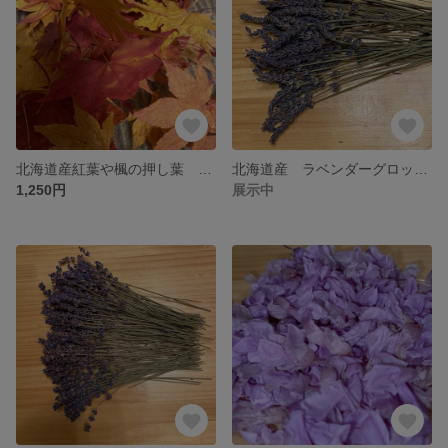
北海道産紅葉や楓の押し葉 大量100枚＋
北海道産 ラベンダーグロッソ ボリューム大 良い香り 50本
1,250円
展示中