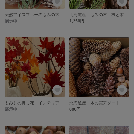
天然アイスブルーのもみの木 & シルバーカラーのもみの木の実
北海道産 もみの木 枝と木の実20個 長い松ぼっくり お色は茶色〜焦茶
展示中
1,250円
もみじの押し花 インテリア
北海道産 木の実アソート お試しセット
展示中
800円