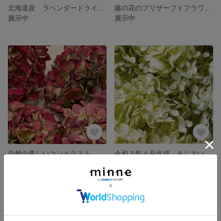
北海道産 ラベンダードライフラワー 大量130本
藤の花のプリザーブドフラワー 珍しいお品
展示中
展示中
自然の美しいコントラスト あじさいドライ 珍しいお色
令和３年４月作成 あじさいドライ 箱いっぱい
展示中
展示中
SOLD OUT
SOLD OUT