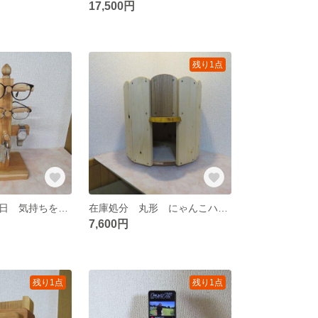
17,500円
残り1点
もうすぐ敬老の日 気持ちを送ろう シウリザクラの眼鏡＆スマホスタンド
在庫処分 丸形 にゃんこハウス 1個限定
7,600円
残り1点
残り1点