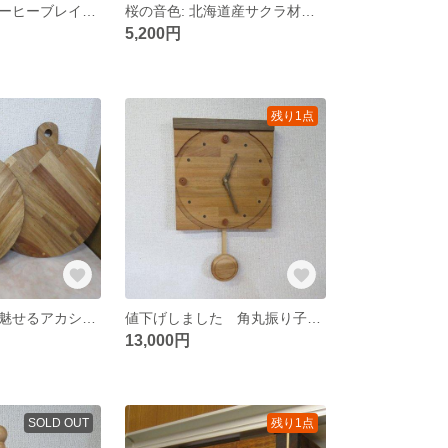
ちょっと一息コーヒーブレイク 一品物ドリップスタンドNO1
桜の音色: 北海道産サクラ材使用 スマホスタンドA
5,200円
残り1点
木目の美しさで魅せるアカシアのピザカッティングボード
値下げしました 角丸振り子時計 A
13,000円
SOLD OUT
残り1点