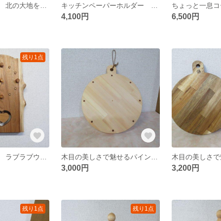
値下げしました 北の大地を刻む時〜樹齢150年のイチイ時計
キッチンペーパーホルダー アカシア集成材使用
4,100円
6,500円
残り1点
値下げしました ラブラブウオッチ振り子掛け時計
木目の美しさで魅せるパイン集成材のピザカッティングボード
3,000円
3,200円
残り1点
残り1点