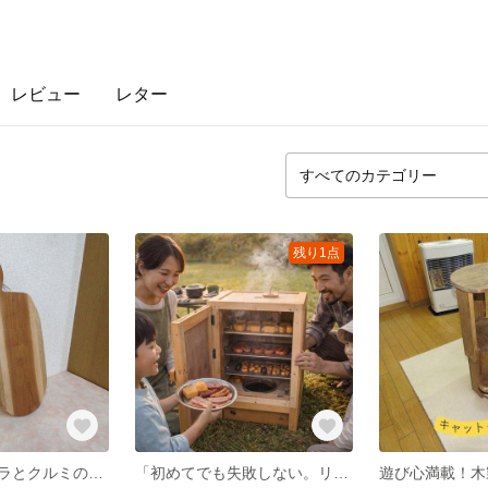
レビュー
レター
残り1点
北海道産のサクラとクルミのコンビネーションカッテングボード B 木のぬくもりを、そのまま食卓へ。 使うほどに味わいが増す、一点モノのカッティングボードです。
「初めてでも失敗しない。リンゴの香り 1台で大量燻製OK 家庭用・キャンプ用に最適（網4段・北海道手作り）