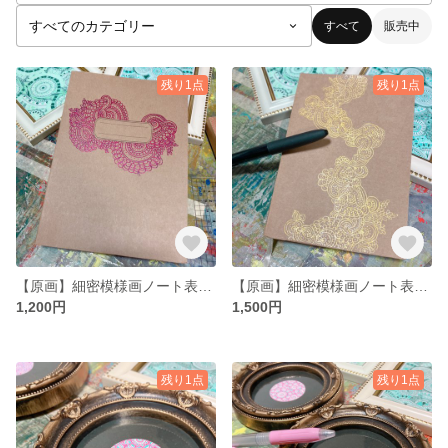
すべて
販売中
残り1点
残り1点
【原画】細密模様画ノート表紙メタリックピンク【ボールペン】
【原画】細密模様画ノート表紙ゴールド【ボールペン】
1,200円
1,500円
残り1点
残り1点