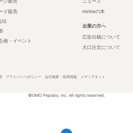
ージ販売
ニュース
ード販売
minneの本
LUS
企業の方へ
AB
広告出稿について
企画・イベント
大口注文について
用
プライバシーポリシー
会社概要
採用情報
メディアキット
©GMO Pepabo, Inc. All rights reserved.