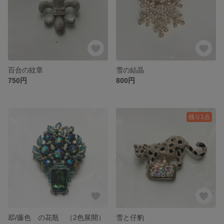
百合の紋章
雪の結晶
750円
800円
残り1点
翆/藤色 の花瓶 （2色展開）
雪と仔豹