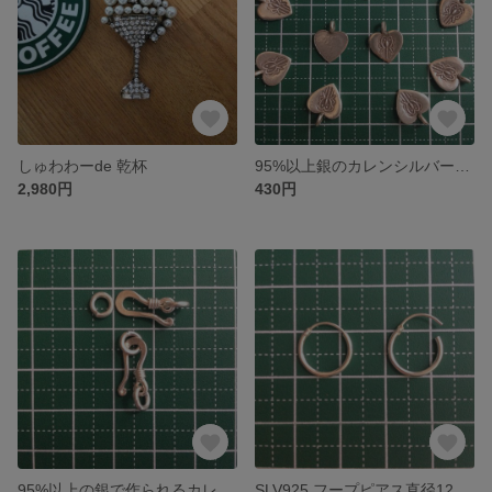
しゅわわーde 乾杯
95%以上銀のカレンシルバー製 ハートチャーム
2,980円
430円
95%以上の銀で作られるカレンシルバー製フック
SLV925 フープピアス直径12mm両耳）つけっぱなしストレスレス