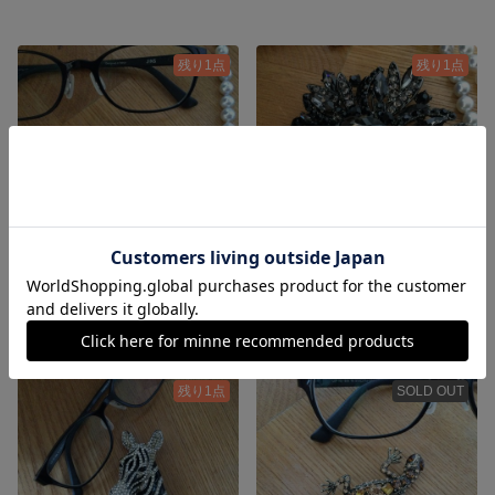
残り1点
残り1点
今日も良い日になーれ
花開くビジュー
4,000円
4,400円
残り1点
SOLD OUT