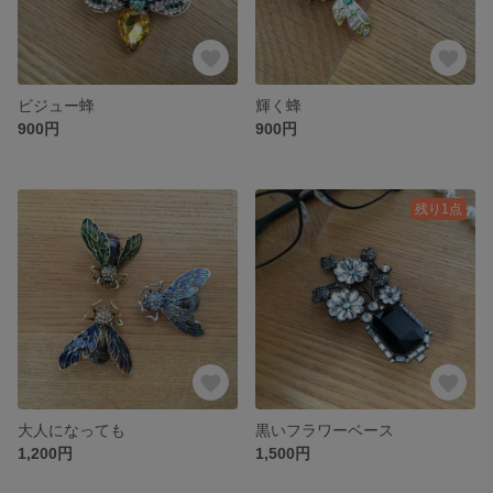
ビジュー蜂
輝く蜂
900円
900円
残り1点
大人になっても
黒いフラワーベース
1,200円
1,500円