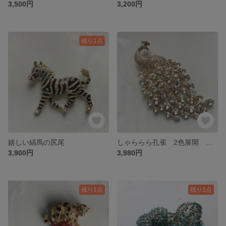
3,500円
3,200円
残り1点
嬉しい縞馬の尻尾
しゃららら孔雀 2色展開 クリアホワイト/翆
3,900円
3,980円
残り1点
残り1点