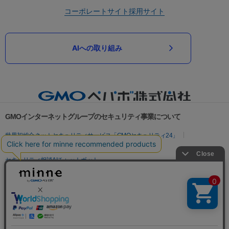
コーポレートサイト
採用サイト
AIへの取り組み
GMOインターネットグループのセキュリティ事業について
世界初総合ネットセキュリティサービス「GMOセキュリティ24」
パスワード漏洩診断
Webサイトリスク診断
セキュリティ相談AIチャットボット
実在証明・盗聴対策
サイバー攻撃対策（GMOサイバーセキュリティ byイエラエ）
サイバー攻撃対策（GMO Flatt Security）
なりすまし対策
セキュリティ事業の軌跡