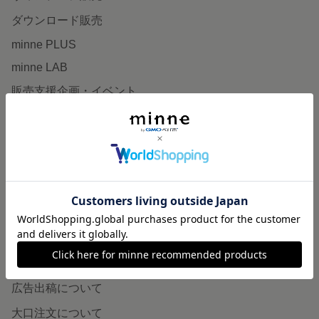
ダウンロード販売
minne PLUS
minne LAB
販売支援企画・イベント
読みもの
minneとものづくりと
minne学習帖
ニュース
minneの本
企業の方へ
広告出稿について
大口注文について