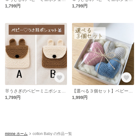
1,799円
1,799円
🐰うさぎのベビーミニポシェット🐰 出産祝い ギフト プレゼント ベビー お出かけ おしゃぶりケース
【選べる３個セット】ベビー おもちゃ おしゃれ ギフト 出産祝い 誕生日 ぬいぐるみ 0歳 1歳 男の子 女の子 ボーイ ガール 韓国風 淡色 にぎにぎ 撮影 小物
1,799円
1,999円
minne ホーム
cotton Baby の作品一覧