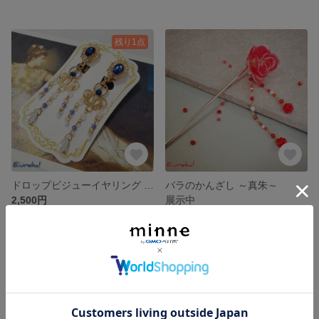
残り1点
ドロップビジューイヤリング ～サファイア～
バラのかんざし ～真朱～
2,500円
展示中