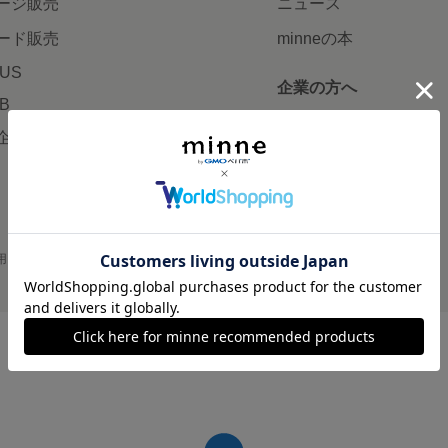
ージ販売
ニュース
ード販売
minneの本
LUS
企業の方へ
AB
広告出稿について
企画・イベント
大口注文について
用
プライバシーポリシー
会社概要
採用情報
メディアキット
©GMO Pepabo, Inc. All rights reserved.