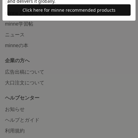
読みもの
minneとものづくりと
minne学習帖
ニュース
minneの本
企業の方へ
広告出稿について
大口注文について
ヘルプセンター
お知らせ
ヘルプとガイド
利用規約