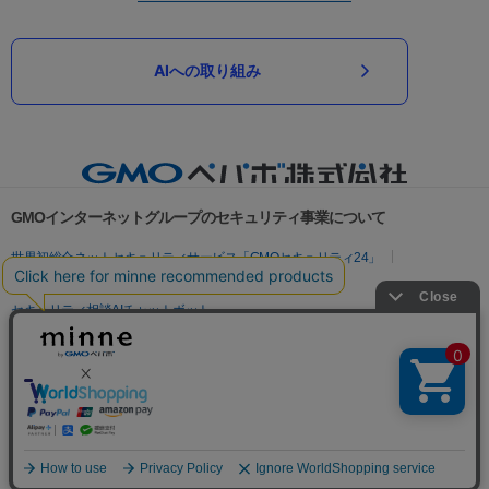
AIへの取り組み
GMOインターネットグループのセキュリティ事業について
世界初総合ネットセキュリティサービス「GMOセキュリティ24」
パスワード漏洩診断
Webサイトリスク診断
セキュリティ相談AIチャットボット
実在証明・盗聴対策
サイバー攻撃対策（GMOサイバーセキュリティ byイエラエ）
サイバー攻撃対策（GMO Flatt Security）
なりすまし対策
セキュリティ事業の軌跡