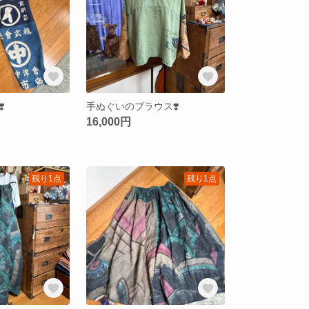
️
手ぬぐいのブラウス❣️
16,000円
残り1点
残り1点