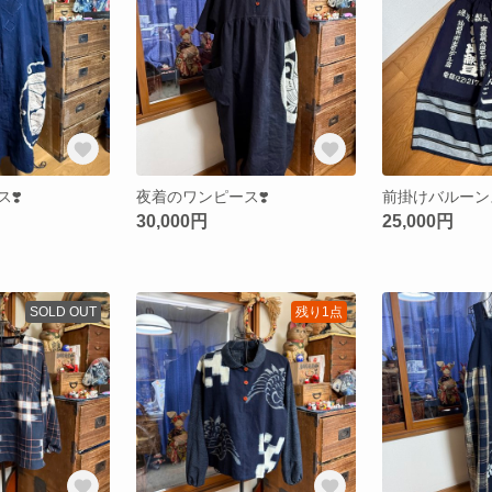
❣️
夜着のワンピース❣️
前掛けバルーン
30,000円
25,000円
SOLD OUT
残り1点