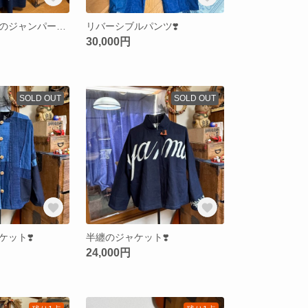
半纏と布団かわのジャンパースカート❣️
リバーシブルパンツ❣️
30,000円
SOLD OUT
SOLD OUT
ット❣️
半纏のジャケット❣️
24,000円