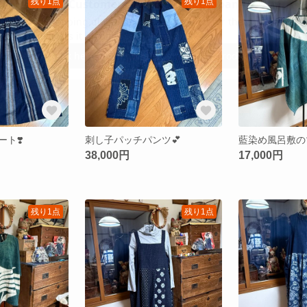
残り1点
残り1点
ト❣️
刺し子パッチパンツ💕
藍染め風呂敷の
38,000円
17,000円
残り1点
残り1点