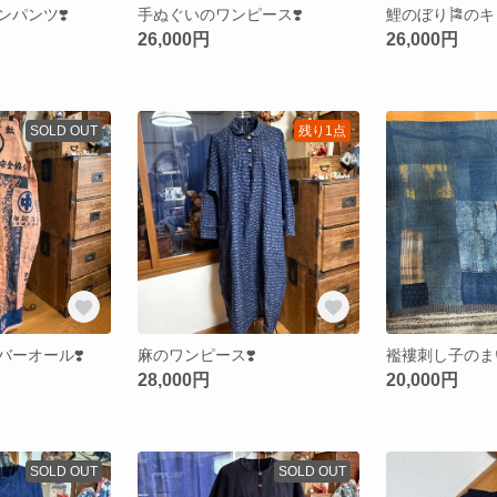
パンツ❣️
手ぬぐいのワンピース❣️
26,000円
26,000円
SOLD OUT
残り1点
ーオール❣️
麻のワンピース❣️
襤褸刺し子のまい
28,000円
20,000円
SOLD OUT
SOLD OUT