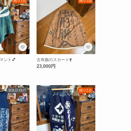
残り1点
残り1点
マント💕
古布旗のスカート❣️
23,000円
SOLD OUT
残り1点