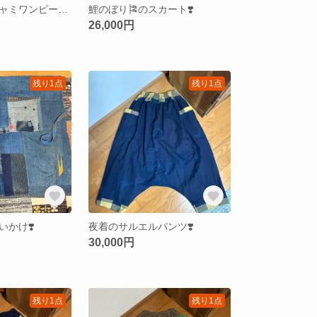
鯉のぼり🎏のキャミワンピース❣️
鯉のぼり🎏のスカート❣️
26,000円
残り1点
残り1点
かけ❣️
夜着のサルエルパンツ❣️
30,000円
残り1点
残り1点