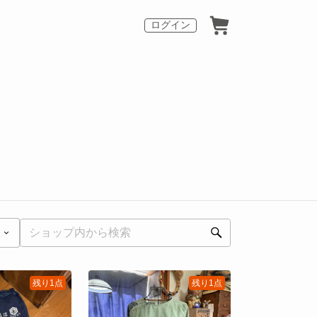
ログイン
残り1点
残り1点