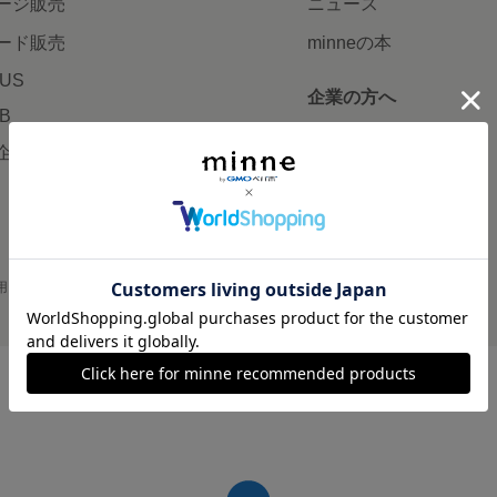
ージ販売
ニュース
ード販売
minneの本
LUS
企業の方へ
AB
広告出稿について
企画・イベント
大口注文について
用
プライバシーポリシー
会社概要
採用情報
メディアキット
©GMO Pepabo, Inc. All rights reserved.