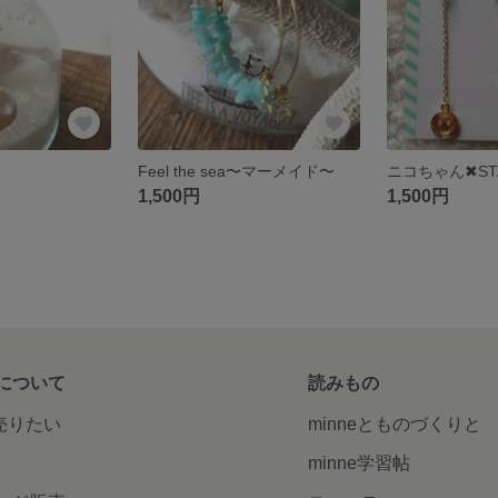
Feel the sea〜マーメイド〜
ニコちゃん✖︎ST
1,500円
1,500円
について
読みもの
で売りたい
minneとものづくりと
minne学習帖