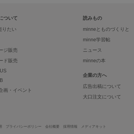
について
読みもの
で売りたい
minneとものづくりと
minne学習帖
ージ販売
ニュース
ード販売
minneの本
LUS
企業の方へ
AB
広告出稿について
企画・イベント
大口注文について
用
プライバシーポリシー
会社概要
採用情報
メディアキット