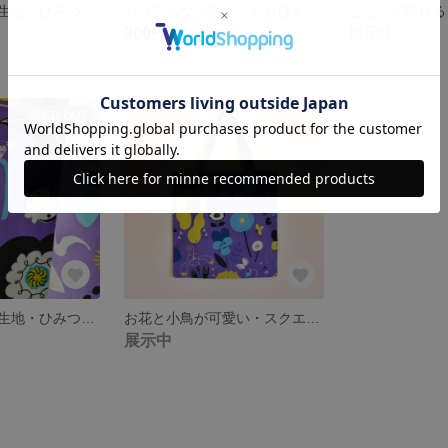
コットンリネン生地・ひみつのはなぞの柄 5月のグリーン
カラフルな小鳥！ とりぼん・ハロー！柄のポストカード封筒付き
300円
展示中
SOLD OUT
コットンリネン生地・ひみつのはなぞの柄 紫月夜
お花と小鳥が可愛い・スクエアバック・バイオレット紫月夜
展示中