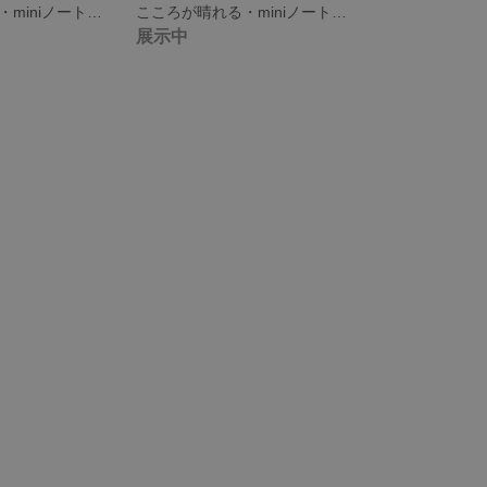
こころが晴れる・miniノート ミントグリーンでリフレッシュ！
こころが晴れる・miniノートミモザイエローで気分up！
展示中