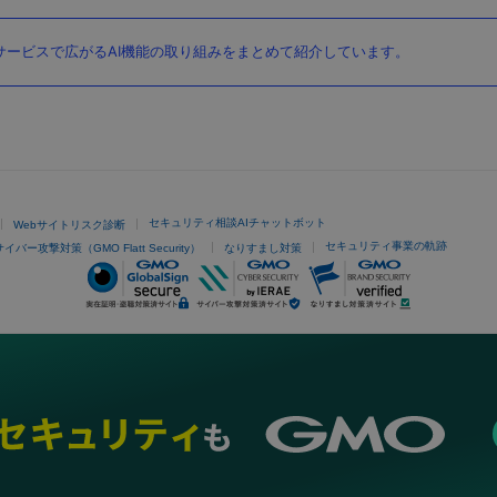
ービスで広がるAI機能の取り組みをまとめて紹介しています。
セキュリティ相談AIチャットボット
Webサイトリスク診断
セキュリティ事業の軌跡
サイバー攻撃対策（GMO Flatt Security）
なりすまし対策