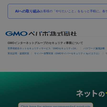
AIへの取り組み
お客様の「やりたいこと」をもっと手軽に。各サ
GMOインターネットグループのセキュリティ事業について
世界初総合ネットセキュリティサービス「GMOセキュリティ24」
パスワード漏洩診断
実在証明・盗聴対策
サイバー攻撃対策（GMOサイバーセキュリティ byイエラエ）