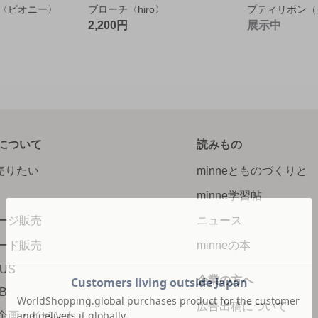
〈ピオニー〉
ブローチ〈hiro〉
2,200円
展示中
について
読みもの
で売りたい
minneとものづくりと
minne学習帖
ージ販売
ニュース
ード販売
minneの本
LUS
企業の方へ
AB
広告出稿について
企画・イベント