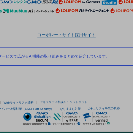
コーポレートサイト
採用サイト
ービスで広がるAI機能の取り組みをまとめて紹介しています。
セキュリティ相談AIチャットボット
Webサイトリスク診断
セキュリティ事業の軌跡
サイバー攻撃対策（GMO Flatt Security）
なりすまし対策