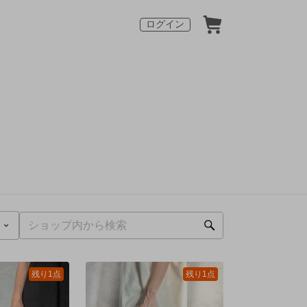
ログイン
残り1点
残り1点