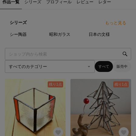
作品一覧
シリーズ
プロフィール
レビュー
レター
シリーズ
もっと見る
18
点
68
点
8
点
シー陶器
昭和ガラス
日本の文様
すべて
販売中
残り1点
残り1点