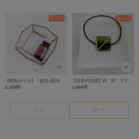
残り1点
残り1点
【昭和ガラス】「銀河×梨地」ミニトレイ ステンドグラス/Galaxy Mini Tray Stained glass
【日本の文様】枡 緑 ステンドグラス ヘアゴム / Japanese traditional pattern Hair accessory Stained glass
2,100円
1,600円
前へ
次へ