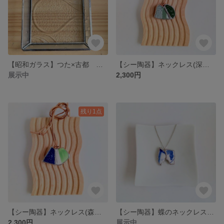
【昭和ガラス】つた×古都 小物トレイ ステンドグラス/Ivy of the Ancient City, Tray, Stained glass
【シー陶器】ネックレス(深緑の山)ステンドグラス製法/Mountains Necklace Stained glass
展示中
2,300円
残り1点
【シー陶器】ネックレス(森と湖)ステンドグラス製法/Forest Lake Necklace Stained glass
【シー陶器】蝶のネックレス(蕪の葉)ステンドグラス製法/Butterfly Necklace Stained glass
2,300円
展示中