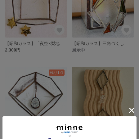
【昭和ガラス】「夜空×梨地」ミニトレイ ステンドグラス/Mini Tray Stained glass
【昭和ガラス】三角づくし ステンドグラス リース サンキャッチャー 小さめ/ Triangles Wreath Stained glass
2,300円
展示中
残り1点
【シー陶器】陶器のたまご ステンドグラス製法/Egg Necklace Stained glass
【昭和ガラス】銀河 ステンドグラス サンキャッチャー/ Galaxy Suncatcher Stained glass