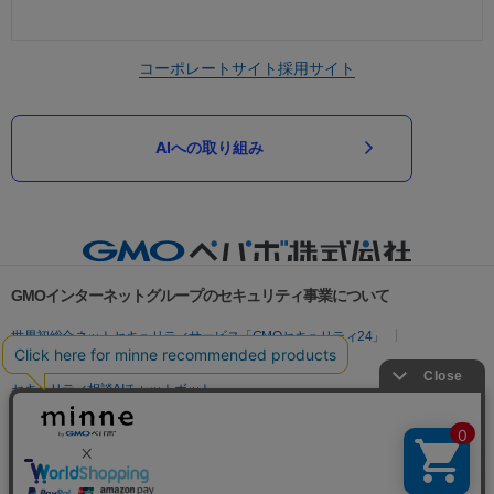
コーポレートサイト
採用サイト
AIへの取り組み
GMOインターネットグループのセキュリティ事業について
世界初総合ネットセキュリティサービス「GMOセキュリティ24」
パスワード漏洩診断
Webサイトリスク診断
セキュリティ相談AIチャットボット
実在証明・盗聴対策
サイバー攻撃対策（GMOサイバーセキュリティ byイエラエ）
サイバー攻撃対策（GMO Flatt Security）
なりすまし対策