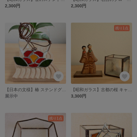
2,300円
2,300円
残り1点
【日本の文様】椿 ステンドグラス ネックレス シルバーカラー / Camellia japonica Necklace Stained glass
【昭和ガラス】古都の桜 キャンドルホルダー ステンドグラス/ Cherry blossoms Candle holder
展示中
3,300円
残り1点