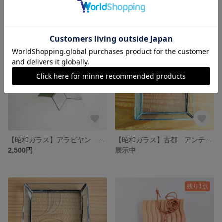
2,300円
2,100円
残り1点
【昭和ガラス】アラビヤン ステンドグラス サンキャッチャー 大きめ/ Arabian Suncatcher Stained glass
【昭和ガラス】古都 アンティーク仕上げ 小物トレイ ステンドグラス
2,500円
展示中
残り1点