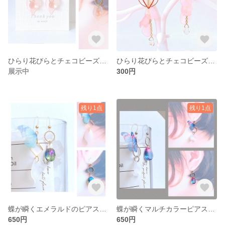
ひらり花びらとチェコビーズのピアス［No.006］
ひらり花びらとチェコビーズのピアス［No.005］
展示中
300円
残り1点
残り1点
蝶が瞬くエメラルドのピアス(緑)［No.004］
蝶が瞬くマルチカラーピアス(青)［No.003］
650円
650円