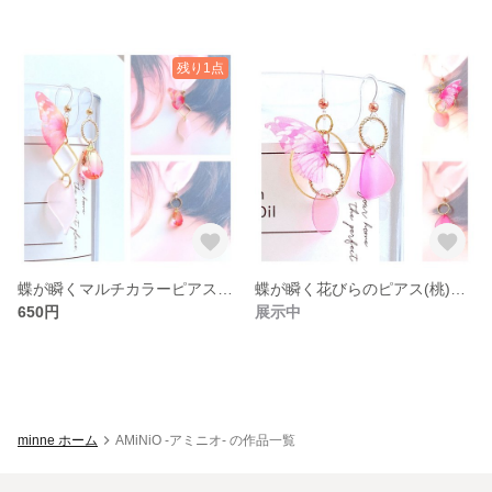
残り1点
蝶が瞬くマルチカラーピアス(橙)［No.002］
蝶が瞬く花びらのピアス(桃)［No.001］
650円
展示中
minne ホーム
AMiNiO -アミニオ- の作品一覧