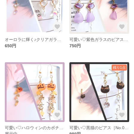
オーロラに輝く♪クリアガラスのピアス［No.013］
可愛い♡紫色ガラスのピアス［No.012］
650円
750円
残り1点
可愛い♡ハロウィンのカボチャチャームのピアス［No.009]
可愛い♡黒猫のピアス［No.010］
展示中
980円