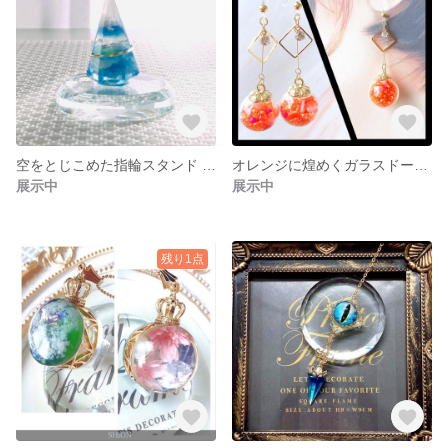
空をとじこめた指輪スタンド [No.032]
オレンジに煌めくガラスドームピアス[No.031]
展示中
展示中
残り1点