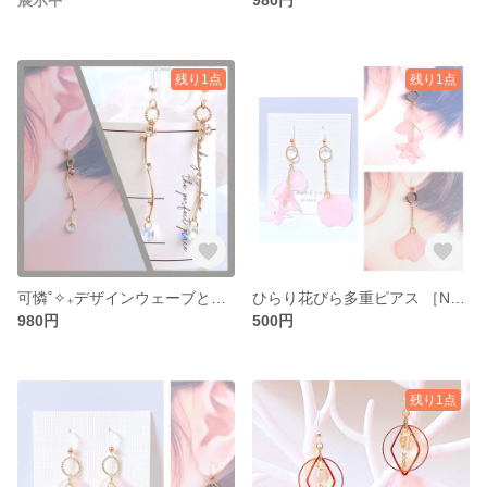
残り1点
残り1点
可憐˚✧₊デザインウェーブとスワロフスキーのピアス［No.008］
ひらり花びら多重ピアス ［No.007］
980円
500円
残り1点