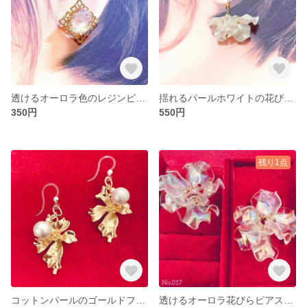
透けるオーロラ色のレジンピアス［No.020］
揺れるパールホワイトの花びらピアス［No.019］
350円
550円
残り1点
コットンパールのゴールドフラワーピアス［No.018］
透けるオーロラ花びらピアス［No.017］