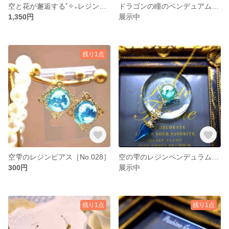
空と花が邂逅する˚✧₊レジンドームのネックレス［No.030 ］
ドラゴンの瞳のペンデュアム［No.029 ］
1,350円
展示中
残り1点
空雫のレジンピアス［No.028］
空の雫のレジンペンデュラム［No.027］
300円
展示中
残り1点
残り1点