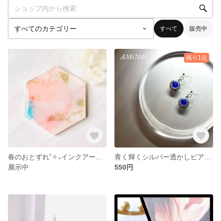
すべて
販売中
残り1点
春のおとずれ˚✧₊インクアートコースター [No.034]
青く輝くシルバー透かしピアス [No.033]
展示中
550円