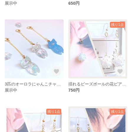
展示中
650円
残り1点
3匹のオーロラにゃんこチャーム［No.016］
揺れるビーズボールの花ピアス［No.014］
展示中
750円
残り1点
残り1点