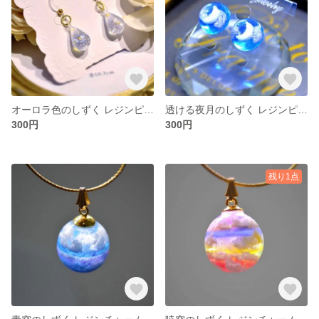
オーロラ色のしずく レジンピアス［No.026］
透ける夜月のしずく レジンピアス［No.025］
300円
300円
残り1点