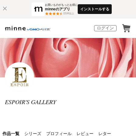
お買いものがもっとお得に
minneのアプリ
インストールする
3
万件以上
ログイン
ESPOIR'S GALLERY
作品一覧
シリーズ
プロフィール
レビュー
レター