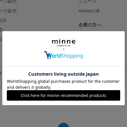
ージ販売
ニュース
ード販売
minneの本
LUS
企業の方へ
AB
広告出稿について
企画・イベント
大口注文について
用
プライバシーポリシー
会社概要
採用情報
メディアキット
©GMO Pepabo, Inc. All rights reserved.