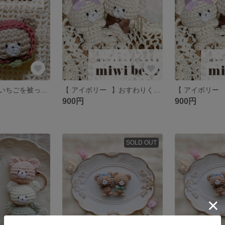
【 ベージュ⠀】いちごを被っちゃったくまさん 🧸🍓 編みぐるみ クマ テディベア ブローチ キーホルダー ミミベア
【 アイボリー⠀】おすわりくまさん 編みぐるみ クマ テディベア ブローチ キーホルダー ミミベア
900円
900円
SOLD OUT