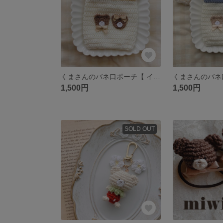
くまさんのバネ口ポーチ【 イエロー 】編みぐるみ クマ テディベア ミミベア クマ 紫陽花 春
1,500円
1,500円
SOLD OUT