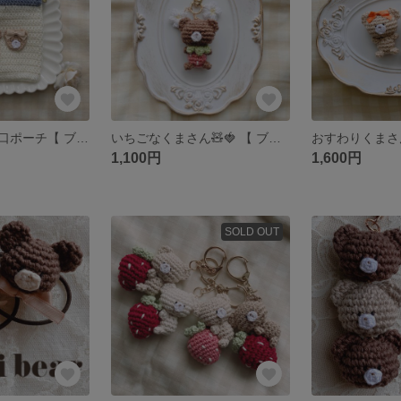
くまさんのバネ口ポーチ【 ブルー 】編みぐるみ クマ テディベア ミミベア クマ 紫陽花 春
いちごなくまさん🧸🍓 【 ブラウン 】編みぐるみ クマ テディベア キーリング キーホルダー ミミベア お菓子 イチゴ 苺 花
1,100円
1,600円
SOLD OUT