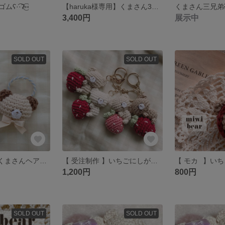
·͡·ʔ‎⑅⃝
【haruka様専用】くまさん3点🧸‪🤎
くまさん三兄弟
3,400円
展示中
SOLD OUT
SOLD OUT
【 受注制作 】 くまさんヘアゴム
【 受注制作 】いちごにしがみつくくまさん 🧸🍓 編みぐるみ クマ テディベア ブローチ キーホルダー ミミベア 苺 イチゴ 春
1,200円
800円
SOLD OUT
SOLD OUT