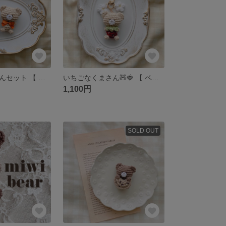
おすわりくまさんセット 【 ベージュ×オレンジ⠀】 編みぐるみ クマ テディベア ブローチ キーホルダー ミミベア ペア
いちごなくまさん🧸🍓 【 ベージュ 】
1,100円
SOLD OUT