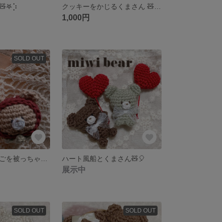
𖤐⡱
クッキーをかじるくまさん 🧸🍪 編みぐるみ クマ テディベア キーリング キーホルダー ミミベア お菓子 おやつ チョコ
1,000円
SOLD OUT
【 モカ⠀】いちごを被っちゃったくまさん 🧸🍓 編みぐるみ クマ テディベア ブローチ キーホルダー ミミベア 苺 イチゴ 春
ハート風船とくまさん🧸🎈
展示中
SOLD OUT
SOLD OUT