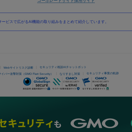
コーポレートサイト
採用サイト
ービスで広がるAI機能の取り組みをまとめて紹介しています。
セキュリティ相談AIチャットボット
Webサイトリスク診断
セキュリティ事業の軌跡
サイバー攻撃対策（GMO Flatt Security）
なりすまし対策