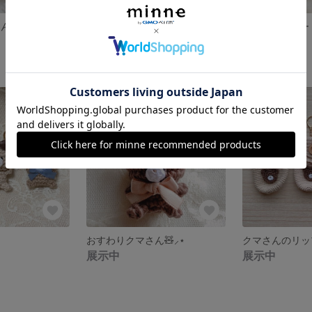
三色団子 くまさん🧸🍡🧡 あみぐるみ パステルカラー
【 モカ×グリーン⠀】おすわりくまさん 編みぐるみ クマ テディベア ブローチ キーホルダー ミミベア
900円
900円
おすわりクマさん🧸⸝⋆
クマさんのリップ
展示中
展示中