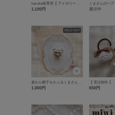
haruka様専用【 アイボリー 】いちごなくまさん🧸🍓
くまさんのヘアゴムʕ
1,100円
展示中
SOLD OUT
麦わら帽子をかぶるくまさん 🧸👒 編みぐるみ クマ テディベア キーリング キーホルダー ミミベア 春 帽子
1,000円
650円