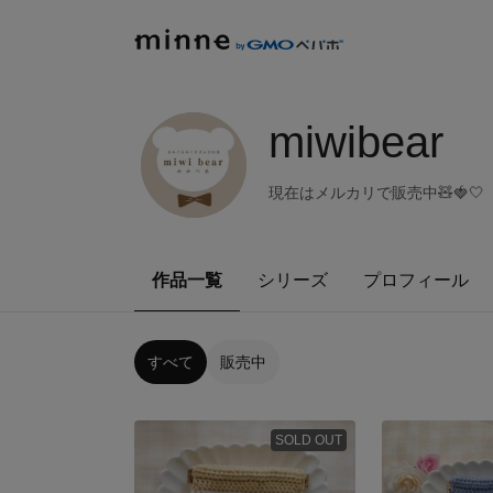
miwibear
現在はメルカリで販売中🧸🍓🤍
作品一覧
シリーズ
プロフィール
すべて
販売中
SOLD OUT