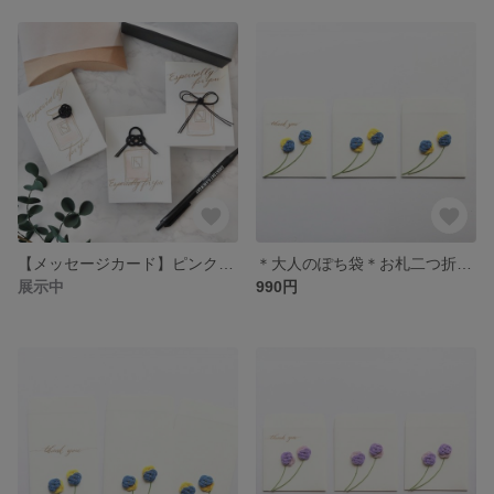
【メッセージカード】ピンク香水瓶 水引＆カリグラフィー ３枚セット（封筒付き）
＊大人のぽち袋＊お札二つ折り用のオシャレな水引ぽち袋 お車代やお礼に♪ 初夏に咲くブルーのお花 3枚セット（ハーフサイズ）
展示中
990円