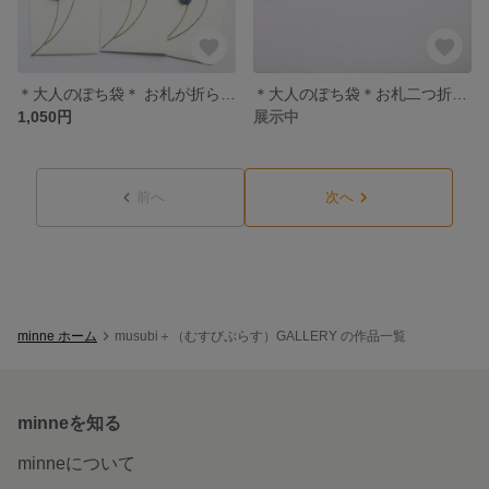
＊大人のぽち袋＊ お札が折らずに入るオシャレな水引ぽち袋 メッセージやチケットを贈る封筒としても使える♪初夏に咲くブルーのお花 3枚セット（フルサイズ）
＊大人のぽち袋＊お札二つ折り用のオシャレな水引ぽち袋 お車代やお礼に♪ 初夏に咲く紫のお花 3枚セット（ハーフサイズ）
1,050円
展示中
前へ
次へ
minne ホーム
musubi＋（むすびぷらす）GALLERY の作品一覧
minneを知る
minneについて