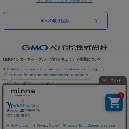
AIへの取り組み
GMOインターネットグループのセキュリティ事業について
世界初総合ネットセキュリティサービス「GMOセキュリティ24」
パスワード漏洩診断
Webサイトリスク診断
セキュリティ相談AIチャットボット
実在証明・盗聴対策
サイバー攻撃対策（GMOサイバーセキュリティ byイエラエ）
サイバー攻撃対策（GMO Flatt Security）
なりすまし対策
セキュリティ事業の軌跡