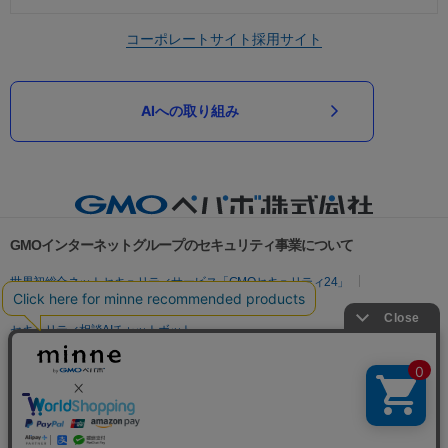
コーポレートサイト
採用サイト
AIへの取り組み
GMOインターネットグループのセキュリティ事業について
世界初総合ネットセキュリティサービス「GMOセキュリティ24」
パスワード漏洩診断
Webサイトリスク診断
セキュリティ相談AIチャットボット
実在証明・盗聴対策
サイバー攻撃対策（GMOサイバーセキュリティ byイエラエ）
サイバー攻撃対策（GMO Flatt Security）
なりすまし対策
セキュリティ事業の軌跡