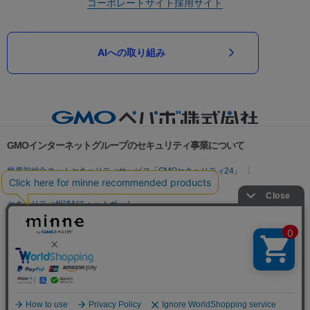
コーポレートサイト
採用サイト
AIへの取り組み
GMOインターネットグループのセキュリティ事業について
世界初総合ネットセキュリティサービス「GMOセキュリティ24」
パスワード漏洩診断
Webサイトリスク診断
セキュリティ相談AIチャットボット
実在証明・盗聴対策
サイバー攻撃対策（GMOサイバーセキュリティ byイエラエ）
サイバー攻撃対策（GMO Flatt Security）
なりすまし対策
セキュリティ事業の軌跡