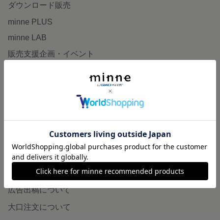
ダウンロード販売
minne PLUS
minne LAB
販売支援企画・イベント
読みもの
minneとものづくりと
minne学習帖
ニュース
minneの本
企業の方へ
広告出稿について
大口注文について