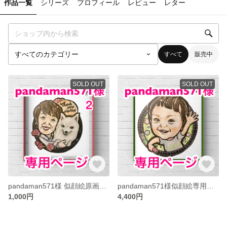
作品一覧
シリーズ
プロフィール
レビュー
レター
すべて
販売中
SOLD OUT
SOLD OUT
pandaman571様 似顔絵原画郵送分専用ページ
pandaman571様似顔絵専用ページ
1,000円
4,400円