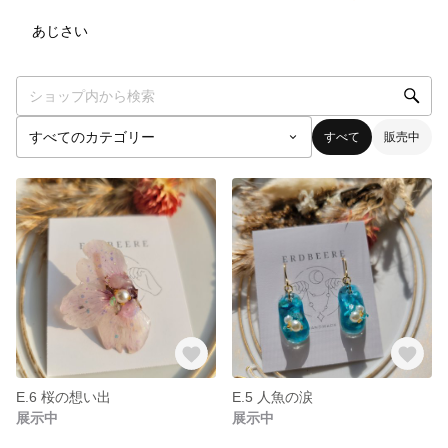
4
点
あじさい
すべて
販売中
E.6 桜の想い出
E.5 人魚の涙
展示中
展示中