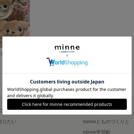
［キッズ用］ネコ☆ポシェット（ホワイト＆Bリボン）
について
読みもの
で売りたい
minneとものづくりと
minne学習帖