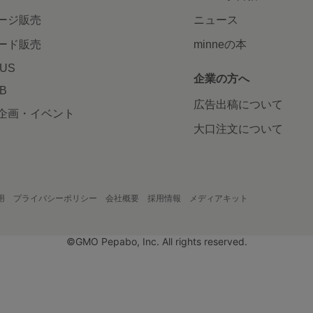
ージ販売
ニュース
ード販売
minneの本
LUS
企業の方へ
AB
広告出稿について
企画・イベント
大口注文について
用
プライバシーポリシー
会社概要
採用情報
メディアキット
©GMO Pepabo, Inc. All rights reserved.