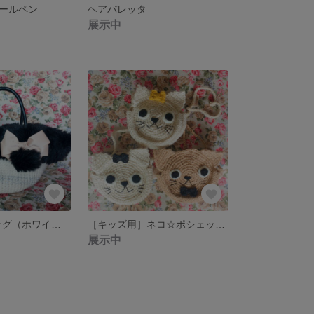
ールペン
ヘアバレッタ
展示中
2wayファーバッグ（ホワイト✖︎ダークグレー）
［キッズ用］ネコ☆ポシェット（ナチュラル＆Bリボン）
展示中