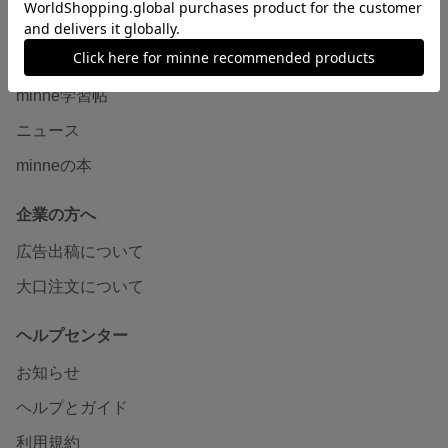
読みもの
minneとものづくりと
minne学習帖
ニュース
minneの本
企業の方へ
広告出稿について
大口注文について
ヘルプセンター
お知らせ
ヘルプとガイド
利用規約