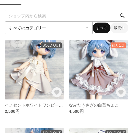
すべて
販売中
SOLD OUT
残り1点
イノセントホワイトワンピース(軽装/夏の戯れ)難あり
なみだうさぎの白苺ちょこ
2,500円
4,500円
SOLD OUT
SOLD OUT