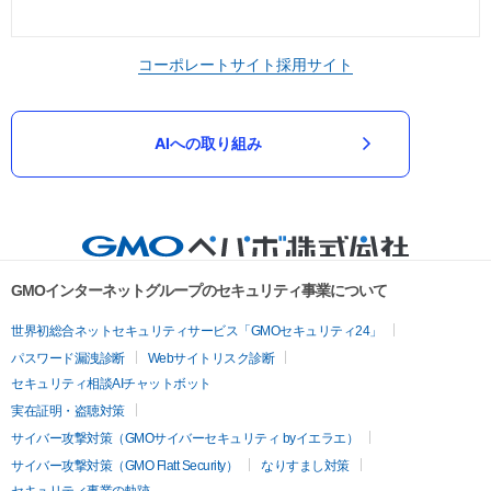
コーポレートサイト
採用サイト
AIへの取り組み
GMOインターネットグループのセキュリティ事業について
世界初総合ネットセキュリティサービス「GMOセキュリティ24」
パスワード漏洩診断
Webサイトリスク診断
セキュリティ相談AIチャットボット
実在証明・盗聴対策
サイバー攻撃対策（GMOサイバーセキュリティ byイエラエ）
サイバー攻撃対策（GMO Flatt Security）
なりすまし対策
セキュリティ事業の軌跡