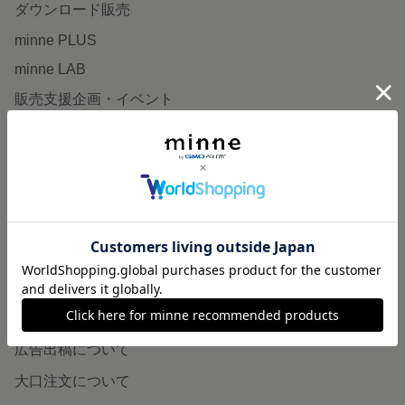
ダウンロード販売
minne PLUS
minne LAB
販売支援企画・イベント
読みもの
minneとものづくりと
minne学習帖
ニュース
minneの本
企業の方へ
広告出稿について
大口注文について