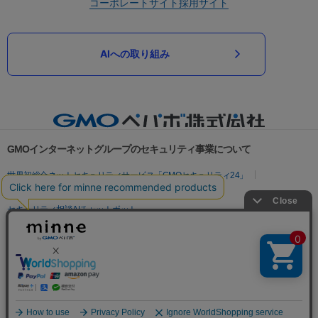
コーポレートサイト
採用サイト
AIへの取り組み
GMOインターネットグループのセキュリティ事業について
世界初総合ネットセキュリティサービス「GMOセキュリティ24」
パスワード漏洩診断
Webサイトリスク診断
セキュリティ相談AIチャットボット
実在証明・盗聴対策
サイバー攻撃対策（GMOサイバーセキュリティ byイエラエ）
サイバー攻撃対策（GMO Flatt Security）
なりすまし対策
セキュリティ事業の軌跡