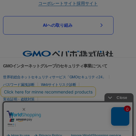
コーポレートサイト
採用サイト
AIへの取り組み
GMOインターネットグループのセキュリティ事業について
世界初総合ネットセキュリティサービス「GMOセキュリティ24」
パスワード漏洩診断
Webサイトリスク診断
セキュリティ相談AIチャットボット
実在証明・盗聴対策
サイバー攻撃対策（GMOサイバーセキュリティ byイエラエ）
サイバー攻撃対策（GMO Flatt Security）
なりすまし対策
セキュリティ事業の軌跡