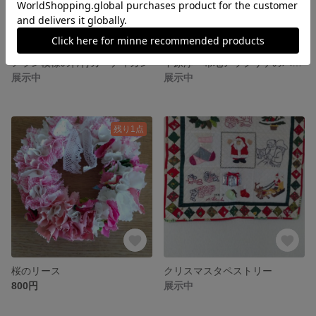
アラン模様の衿付カーディガン
中原淳一布地アップリケのバック
展示中
展示中
残り1点
桜のリース
クリスマスタペストリー
800円
展示中