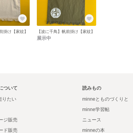
前掛け【家紋】
【波に千鳥】帆前掛け【家紋】
展示中
について
読みもの
で売りたい
minneとものづくりと
minne学習帖
ージ販売
ニュース
ード販売
minneの本