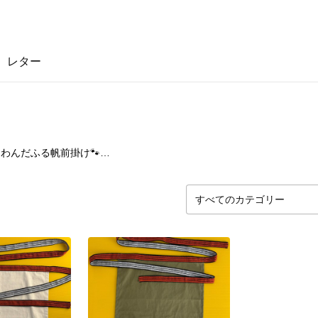
レター
0
点
わんだふる帆前掛け🐾【犬用】