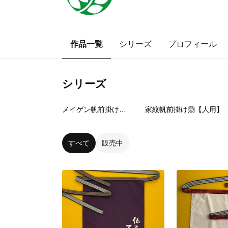
作品一覧
シリーズ
プロフィール
シリーズ
1
点
2
点
メイゲン帆前掛け🧑‍🤝‍🧑【人用】
家紋帆前掛け🙆【人用】
すべて
販売中