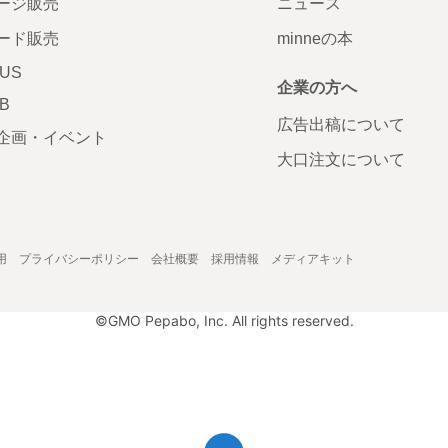
ージ販売
ニュース
ード販売
minneの本
LUS
企業の方へ
AB
広告出稿について
企画・イベント
大口注文について
用
プライバシーポリシー
会社概要
採用情報
メディアキット
©GMO Pepabo, Inc. All rights reserved.