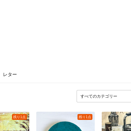
レター
残り1点
残り1点