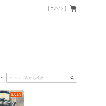
ログイン
残り1点