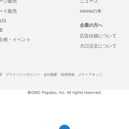
ージ販売
ニュース
ード販売
minneの本
LUS
企業の方へ
AB
広告出稿について
企画・イベント
大口注文について
用
プライバシーポリシー
会社概要
採用情報
メディアキット
©GMO Pepabo, Inc. All rights reserved.