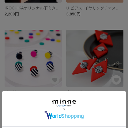
IROCHIKAオリジナル下向き防止キャッチ12色/2個セット
U ピアス･イヤリング / マスタード・ボルドー・深緑 / 72
2,200円
3,850円
着せ替えイヤーカフ リバーシブル 4way / 71
赤とゼブラのトラアングル ピアス･イヤリング / 67
2,200円
3,300円