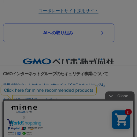
コーポレートサイト
採用サイト
AIへの取り組み
GMOインターネットグループのセキュリティ事業について
世界初総合ネットセキュリティサービス「GMOセキュリティ24」
パスワード漏洩診断
Webサイトリスク診断
セキュリティ相談AIチャットボット
実在証明・盗聴対策
サイバー攻撃対策（GMOサイバーセキュリティ byイエラエ）
サイバー攻撃対策（GMO Flatt Security）
なりすまし対策
セキュリティ事業の軌跡