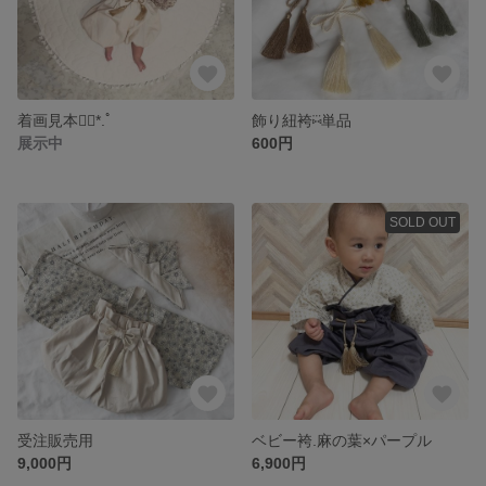
着画見本❁⃘*.ﾟ
飾り紐袴⑅⃛単品
展示中
600円
SOLD OUT
受注販売用
ベビー袴.麻の葉×パープル
9,000円
6,900円