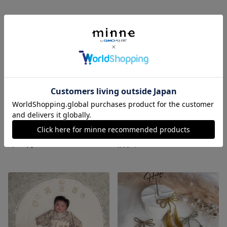
SOLD OUT
ベビー袴.リーフフラワー×グレー
飾り紐ෆ‪レンタルオプション
8,000円
展示中