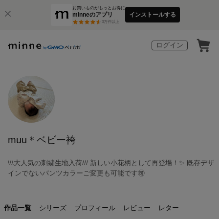
お買いものがもっとお得に
minneのアプリ
インストールする
3
万件以上
ログイン
muu＊ベビー袴
\\\大人気の刺繍生地入荷/// 新しい小花柄として再登場！✨ 既存デザ
インでないパンツカラーご変更も可能です🉑
作品一覧
シリーズ
プロフィール
レビュー
レター