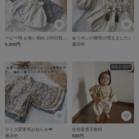
ベビー袴.お食い初め.100日祝い.初節句
🎀リボンの種類が増えました♪
6,900円
展示中
SOLD OUT
サイズ変更等お知らせ📢
住所変更手数料
展示中
580円