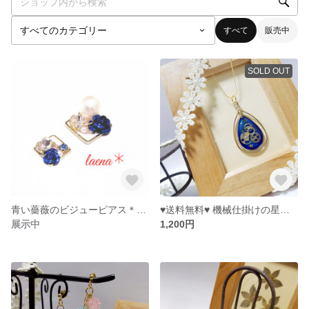
すべて
販売中
SOLD OUT
青い薔薇のビジューピアス＊深雪
♥︎送料無料♥︎ 機械仕掛けの星空ネックレス
展示中
1,200円