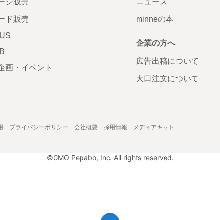
ージ販売
ニュース
ード販売
minneの本
LUS
企業の方へ
AB
広告出稿について
企画・イベント
大口注文について
用
プライバシーポリシー
会社概要
採用情報
メディアキット
©GMO Pepabo, Inc. All rights reserved.