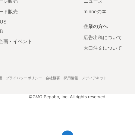
ージ販売
ニュース
ード販売
minneの本
LUS
企業の方へ
AB
広告出稿について
企画・イベント
大口注文について
用
プライバシーポリシー
会社概要
採用情報
メディアキット
©GMO Pepabo, Inc. All rights reserved.